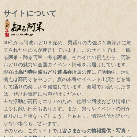
サイトについて
40代から阿波おどりを始め、男踊りの力強さと奥深さに魅
了された中の人が運営しています。このサイトでは、「観
る阿呆・踊る阿呆・撮る阿呆」それぞれの視点から、阿波
おどりの魅力や全国のイベント情報をお届けしています。
現在は
高円寺阿波おどり連協会
所属の連にて活動中。活動
拠点は高円寺を中心に、夏の本番やイベント出演などを通
して踊りの楽しさを発信しています。会場でお会いした際
は、ぜひお気軽にお声がけください。
主な活動が高円寺エリアのため、他県の阿波おどり情報に
は少し疎い部分もあります。また、祭りやイベントの日が
踊りの日と重なってしまうこともあり、情報発信が追いつ
かない場合もございます。
そのため、このサイトでは
皆さまからの情報提供・写真・