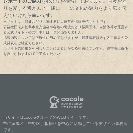
レポートのご協力
を心よりお待ちしております。阿波おど
りを愛する皆さんと一緒に、この文化の魅力をより広く伝
えていけたら幸いです。
当サイトは、阿波おどりに関する個人運営の情報発信サイトです。
公益社団法人徳島市観光協会や各地の阿波おどり振興団体、自治体等が運営す
る公式サイト・公式行事とは一切関係ありません。
掲載内容については正確性に努めておりますが、最新情報は必ず各主催者の公
式発表をご確認ください。
当サイトの情報を利用したことによるいかなる損害についても、運営者は責任
を負いかねますのでご了承ください。
当サイトはcocoleグループのWEBサイトです。
主に練馬区、中野区、板橋区を中心に活動しているデザイン事務所
です。