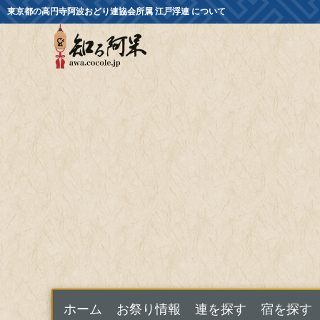
東京都の高円寺阿波おどり連協会所属 江戸浮連 について
ホーム
お祭り情報
連を探す
宿を探す