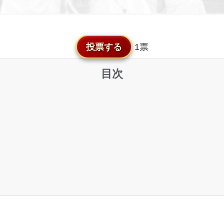
投票する
1票
目次