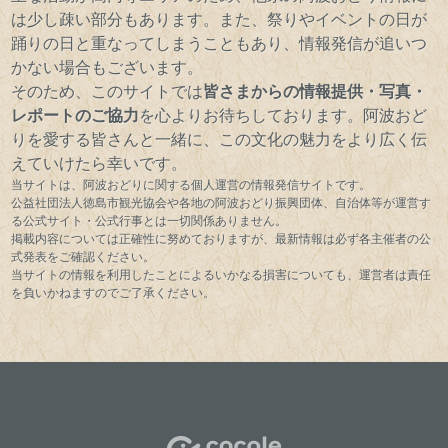
は少し疎い部分もあります。また、祭りやイベントの日が
踊りの日と重なってしまうこともあり、情報発信が追いつ
かない場合もございます。
そのため、このサイトでは
皆さまからの情報提供・写真・
レポートのご協力
を心よりお待ちしております。阿波おど
りを愛する皆さんと一緒に、この文化の魅力をより広く伝
えていけたら幸いです。
当サイトは、阿波おどりに関する個人運営の情報発信サイトです。
公益社団法人徳島市観光協会や各地の阿波おどり振興団体、自治体等が運営す
る公式サイト・公式行事とは一切関係ありません。
掲載内容については正確性に努めておりますが、最新情報は必ず各主催者の公
式発表をご確認ください。
当サイトの情報を利用したことによるいかなる損害についても、運営者は責任
を負いかねますのでご了承ください。