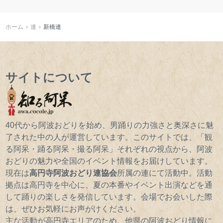
ホーム
連
新橋連
サイトについて
40代から阿波おどりを始め、男踊りの力強さと奥深さに魅
了された中の人が運営しています。このサイトでは、「観
る阿呆・踊る阿呆・撮る阿呆」それぞれの視点から、阿波
おどりの魅力や全国のイベント情報をお届けしています。
現在は
高円寺阿波おどり連協会
所属の連にて活動中。活動
拠点は高円寺を中心に、夏の本番やイベント出演などを通
して踊りの楽しさを発信しています。会場でお会いした際
は、ぜひお気軽にお声がけください。
主な活動が高円寺エリアのため、他県の阿波おどり情報に