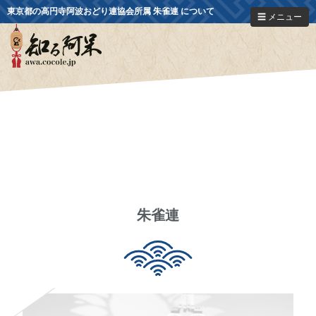
東京都の高円寺阿波おどり連協会所属 朱雀連 について
☰ メニュー
朱雀連