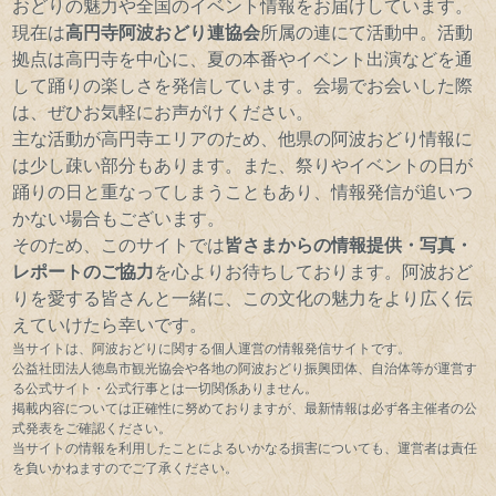
おどりの魅力や全国のイベント情報をお届けしています。
現在は
高円寺阿波おどり連協会
所属の連にて活動中。活動
拠点は高円寺を中心に、夏の本番やイベント出演などを通
して踊りの楽しさを発信しています。会場でお会いした際
は、ぜひお気軽にお声がけください。
主な活動が高円寺エリアのため、他県の阿波おどり情報に
は少し疎い部分もあります。また、祭りやイベントの日が
踊りの日と重なってしまうこともあり、情報発信が追いつ
かない場合もございます。
そのため、このサイトでは
皆さまからの情報提供・写真・
レポートのご協力
を心よりお待ちしております。阿波おど
りを愛する皆さんと一緒に、この文化の魅力をより広く伝
えていけたら幸いです。
当サイトは、阿波おどりに関する個人運営の情報発信サイトです。
公益社団法人徳島市観光協会や各地の阿波おどり振興団体、自治体等が運営す
る公式サイト・公式行事とは一切関係ありません。
掲載内容については正確性に努めておりますが、最新情報は必ず各主催者の公
式発表をご確認ください。
当サイトの情報を利用したことによるいかなる損害についても、運営者は責任
を負いかねますのでご了承ください。