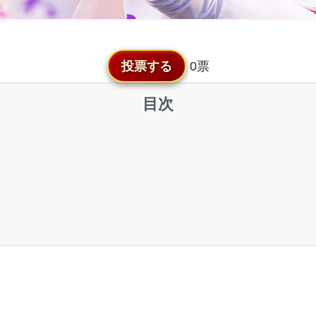
投票する
0票
目次