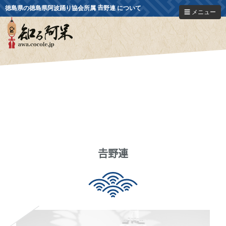
徳島県の徳島県阿波踊り協会所属 𠮷野連 について
☰ メニュー
𠮷野連