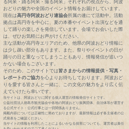
る阿呆・踊る阿呆・撮る阿呆」それぞれの視点から、阿波
おどりの魅力や全国のイベント情報をお届けしています。
現在は
高円寺阿波おどり連協会
所属の連にて活動中。活動
拠点は高円寺を中心に、夏の本番やイベント出演などを通
して踊りの楽しさを発信しています。会場でお会いした際
は、ぜひお気軽にお声がけください。
主な活動が高円寺エリアのため、他県の阿波おどり情報に
は少し疎い部分もあります。また、祭りやイベントの日が
踊りの日と重なってしまうこともあり、情報発信が追いつ
かない場合もございます。
そのため、このサイトでは
皆さまからの情報提供・写真・
レポートのご協力
を心よりお待ちしております。阿波おど
りを愛する皆さんと一緒に、この文化の魅力をより広く伝
えていけたら幸いです。
当サイトは、阿波おどりに関する個人運営の情報発信サイトです。
公益社団法人徳島市観光協会や各地の阿波おどり振興団体、自治体等が運営す
る公式サイト・公式行事とは一切関係ありません。
掲載内容については正確性に努めておりますが、最新情報は必ず各主催者の公
式発表をご確認ください。
当サイトの情報を利用したことによるいかなる損害についても、運営者は責任
を負いかねますのでご了承ください。