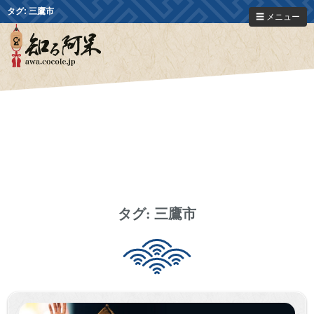
タグ:
三鷹市
☰ メニュー
タグ:
三鷹市