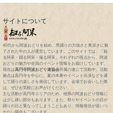
サイトについて
40代から阿波おどりを始め、男踊りの力強さと奥深さに魅
了された中の人が運営しています。このサイトでは、「観
る阿呆・踊る阿呆・撮る阿呆」それぞれの視点から、阿波
おどりの魅力や全国のイベント情報をお届けしています。
現在は
高円寺阿波おどり連協会
所属の連にて活動中。活動
拠点は高円寺を中心に、夏の本番やイベント出演などを通
して踊りの楽しさを発信しています。会場でお会いした際
は、ぜひお気軽にお声がけください。
主な活動が高円寺エリアのため、他県の阿波おどり情報に
は少し疎い部分もあります。また、祭りやイベントの日が
踊りの日と重なってしまうこともあり、情報発信が追いつ
かない場合もございます。