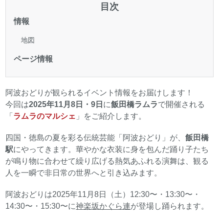
目次
情報
地図
ページ情報
阿波おどりが観られるイベント情報をお届けします！
今回は
2025年11月8日・9日
に
飯田橋ラムラ
で開催される
「
ラムラのマルシェ
」をご紹介します。
四国・徳島の夏を彩る伝統芸能「阿波おどり」が、
飯田橋
駅
にやってきます。華やかな衣装に身を包んだ踊り子たち
が鳴り物に合わせて繰り広げる熱気あふれる演舞は、観る
人を一瞬で非日常の世界へと引き込みます。
阿波おどりは2025年11月8日（土）12:30〜・13:30〜・
14:30〜・15:30〜に
神楽坂かぐら連
が登場し踊られます。