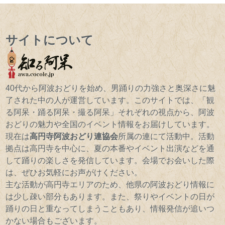
サイトについて
40代から阿波おどりを始め、男踊りの力強さと奥深さに魅
了された中の人が運営しています。このサイトでは、「観
る阿呆・踊る阿呆・撮る阿呆」それぞれの視点から、阿波
おどりの魅力や全国のイベント情報をお届けしています。
現在は
高円寺阿波おどり連協会
所属の連にて活動中。活動
拠点は高円寺を中心に、夏の本番やイベント出演などを通
して踊りの楽しさを発信しています。会場でお会いした際
は、ぜひお気軽にお声がけください。
主な活動が高円寺エリアのため、他県の阿波おどり情報に
は少し疎い部分もあります。また、祭りやイベントの日が
踊りの日と重なってしまうこともあり、情報発信が追いつ
かない場合もございます。