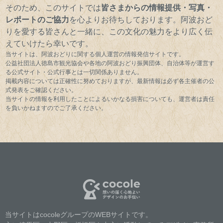
そのため、このサイトでは
皆さまからの情報提供・写真・
レポートのご協力
を心よりお待ちしております。阿波おど
りを愛する皆さんと一緒に、この文化の魅力をより広く伝
えていけたら幸いです。
当サイトは、阿波おどりに関する個人運営の情報発信サイトです。
公益社団法人徳島市観光協会や各地の阿波おどり振興団体、自治体等が運営す
る公式サイト・公式行事とは一切関係ありません。
掲載内容については正確性に努めておりますが、最新情報は必ず各主催者の公
式発表をご確認ください。
当サイトの情報を利用したことによるいかなる損害についても、運営者は責任
を負いかねますのでご了承ください。
当サイトはcocoleグループのWEBサイトです。